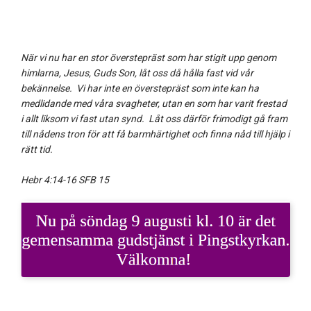
När vi nu har en stor överstepräst som har stigit upp genom
himlarna, Jesus, Guds Son, låt oss då hålla fast vid vår
bekännelse. Vi har inte en överstepräst som inte kan ha
medlidande med våra svagheter, utan en som har varit frestad
i allt liksom vi fast utan synd. Låt oss därför frimodigt gå fram
till nådens tron för att få barmhärtighet och finna nåd till hjälp i
rätt tid.
Hebr 4:14-16 SFB 15